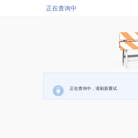
正在查询中
正在查询中，请刷新重试